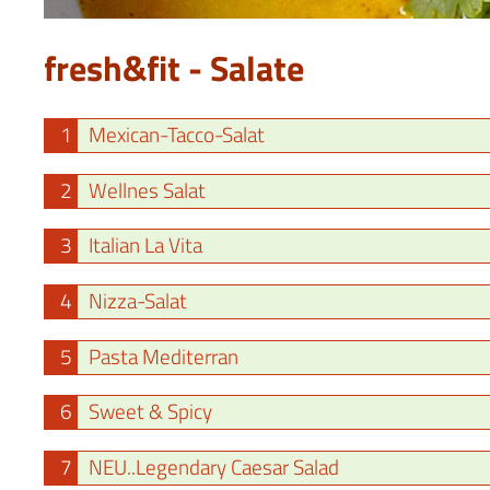
fresh&fit - Salate
1
Mexican-Tacco-Salat
2
Wellnes Salat
3
Italian La Vita
4
Nizza-Salat
5
Pasta Mediterran
6
Sweet & Spicy
7
NEU..Legendary Caesar Salad