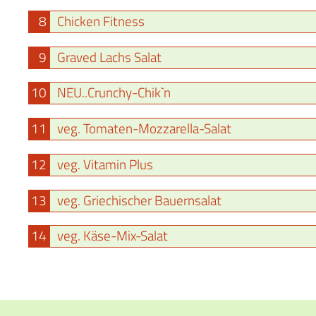
8
Chicken Fitness
9
Graved Lachs Salat
10
NEU..Crunchy-Chik`n
11
veg. Tomaten-Mozzarella-Salat
12
veg. Vitamin Plus
13
veg. Griechischer Bauernsalat
14
veg. Käse-Mix-Salat