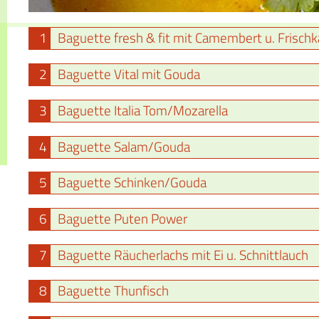
1
Baguette fresh & fit mit Camembert u. Frischk
2
Baguette Vital mit Gouda
3
Baguette Italia Tom/Mozarella
4
Baguette Salam/Gouda
5
Baguette Schinken/Gouda
6
Baguette Puten Power
7
Baguette Räucherlachs mit Ei u. Schnittlauch
8
Baguette Thunfisch