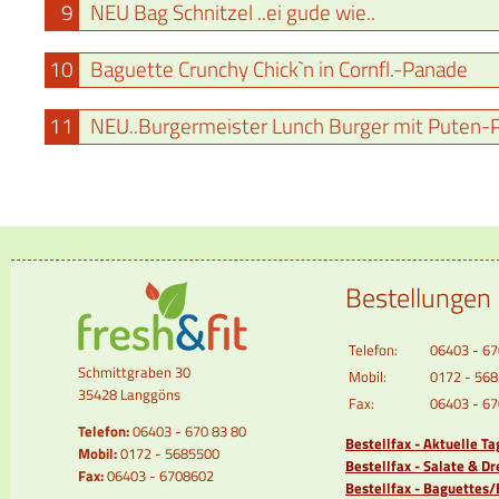
9
NEU Bag Schnitzel ..ei gude wie..
10
Baguette Crunchy Chick`n in Cornfl.-Panade
11
NEU..Burgermeister Lunch Burger mit Puten-P
Bestellungen
Telefon:
06403 - 67
Schmittgraben 30
Mobil:
0172 - 56
35428 Langgöns
Fax:
06403 - 6
Telefon:
06403 - 670 83 80
Bestellfax - Aktuelle T
Mobil:
0172 - 5685500
Bestellfax - Salate & Dr
Fax:
06403 - 6708602
Bestellfax - Baguettes