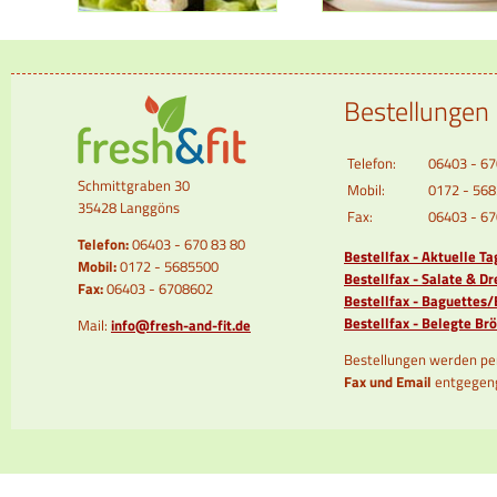
Bestellungen
Telefon:
06403 - 67
Schmittgraben 30
Mobil:
0172 - 56
35428 Langgöns
Fax:
06403 - 6
Telefon:
06403 - 670 83 80
Bestellfax - Aktuelle T
Mobil:
0172 - 5685500
Bestellfax - Salate & Dr
Fax:
06403 - 6708602
Bestellfax - Baguettes
Bestellfax - Belegte B
Mail:
info@fresh-and-fit.de
Bestellungen werden p
Fax und Email
entgegen