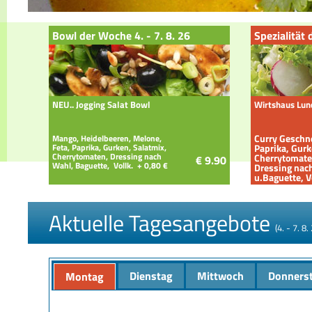
Bowl der Woche 4. - 7. 8. 26
Spezialität 
NEU.. Jogging Salat Bowl
Wirtshaus Lun
Curry Geschne
Mango, Heidelbeeren, Melone,
Feta, Paprika, Gurken, Salatmix,
Paprika, Gurk
Cherrytomaten, Dressing nach
Cherrytomate
€ 9.90
Wahl, Baguette, Vollk. + 0,80 €
Dressing nac
u.Baguette, V
Aktuelle Tagesangebote
(4. - 7. 8.
Dienstag
Mittwoch
Donners
Montag